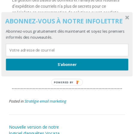
La gestion des bases de données et l’analyse des résultats
d’expédition de courriels n’a plus de secrets pour ce
spécialiste en programmation de solutions avant-gardiste.
ABONNEZ-VOUS À NOTRE INFOLETTRE
Obtenez plus de détails sur les
avantages que
représentent le mobile comme contrôleur de maison
Abonnez-vous gratuitement dès maintenant et soyez les premiers
informés des nouveautés.
intelligente et l’impact sur vos envois de courriels
massifs
en communiquant avec lui dès maintenant! Il
saura en mesure de vos proposer des solutions
personnalisées à vos besoins d’affaires.
S'abonner
C :
gbergeron@adnetis.com
T :
1-877-638-6584
POWERED BY
Posted in
Stratégie email marketing
Nouvelle version de notre
logiciel d’enquêtes Vocaza