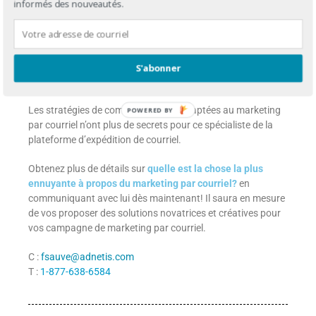
informés des nouveautés.
Stratège multimédia
Vous souhaitez obtenir des
S'abonner
conseils?
Les stratégies de communications adaptées au marketing
POWERED BY
par courriel n’ont plus de secrets pour ce spécialiste de la
plateforme d’expédition de courriel.
Obtenez plus de détails sur
quelle est la chose la plus
ennuyante à propos du marketing par courriel?
en
communiquant avec lui dès maintenant! Il saura en mesure
de vos proposer des solutions novatrices et créatives pour
vos campagne de marketing par courriel.
C :
fsauve@adnetis.com
T :
1-877-638-6584