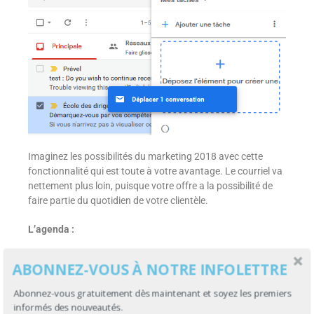
Imaginez les possibilités du marketing 2018 avec cette
fonctionnalité qui est toute à votre avantage. Le courriel va
nettement plus loin, puisque votre offre a la possibilité de
faire partie du quotidien de votre clientèle.
L’agenda :
Ici, j’attire votre attention sur l’agenda électronique en vous
ABONNEZ-VOUS À NOTRE INFOLETTRE
invitant à passer votre curseur par-dessus le nom d’un
destinataire. Vous noterez les trois (3) petits icônes qui
Abonnez-vous gratuitement dès maintenant et soyez les premiers
apparaissent, dont celui relié à l’agenda. En sélectionnant
informés des nouveautés.