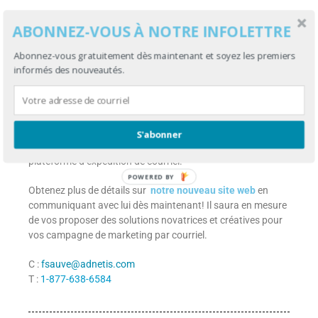
Francis Sauvé
ABONNEZ-VOUS À NOTRE INFOLETTRE
Stratège multimédia
Abonnez-vous gratuitement dès maintenant et soyez les premiers
informés des nouveautés.
Vous souhaitez obtenir des
conseils?
Les stratégies de communications adaptées au marketing
S'abonner
par courriel n’ont plus de secrets pour ce spécialiste de la
plateforme d’expédition de courriel.
POWERED BY
Obtenez plus de détails sur
notre nouveau site web
en
communiquant avec lui dès maintenant! Il saura en mesure
de vos proposer des solutions novatrices et créatives pour
vos campagne de marketing par courriel.
C :
fsauve@adnetis.com
T :
1-877-638-6584