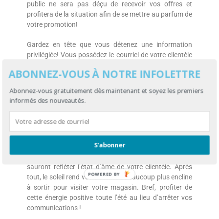
public ne sera pas déçu de recevoir vos offres et
profitera de la situation afin de se mettre au parfum de
votre promotion!
Gardez en tête que vous détenez une information
privilégiée! Vous possédez le courriel de votre clientèle
et vous avez la possibilité de la rejoindre de manière
ABONNEZ-VOUS À NOTRE INFOLETTRE
plus personnelle en tout temps grâce au mobile.
Abonnez-vous gratuitement dès maintenant et soyez les premiers
Songez à
adapter vos courriels à l’écran d’un
informés des nouveautés.
téléphone mobile
. De plus, assurez-vous d’y véhiculer
de l’information entraînante qui va complémenter le
style de vie décontracté et amusant des destinataires
pendant l’été, et vous serez voué au succès!
S'abonner
Optez pour des couleurs chaudes et des images qui
sauront refléter l’état d’âme de votre clientèle. Après
POWERED BY
tout, le soleil rend votre clientèle beaucoup plus encline
à sortir pour visiter votre magasin. Bref, profiter de
cette énergie positive toute l’été au lieu d’arrêter vos
communications !