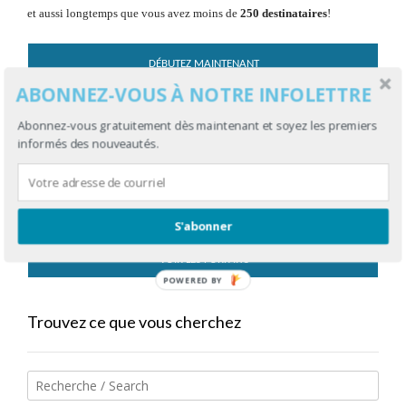
et aussi longtemps que vous avez moins de
250 destinataires
!
DÉBUTEZ MAINTENANT
ABONNEZ-VOUS À NOTRE INFOLETTRE
FORFAIT
Abonnez-vous gratuitement dès maintenant et soyez les premiers
informés des nouveautés.
Trouvez le forfait dont vous avez besoin grâce à deux solutions selon
votre type d’utilisation.
S'abonner
VOIR LES FORFAITS
POWERED BY
Trouvez ce que vous cherchez