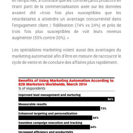
en temps réel, a constaté que les commerçants proactifs en
tirant parti de la commercialisation axée sur les données
avaient été «trois fois plus susceptibles que les
retardataires a atteindre un avantage concurrentiel dans
l’engagement client / fidélisation (74% vs 24%) et près de
trois fois plus susceptibles de voir leurs revenus
augmenter (55% contre 20%). »
Les spécialistes marketing voient aussi des avantages du
marketing automatisé afin d’être en mesure de raccourcir le
cycle de vente et de conclure des affaires plus rapidement.