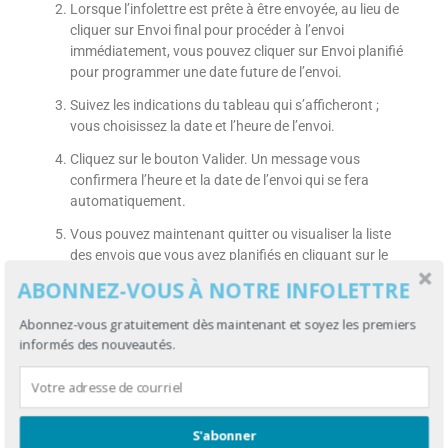
Lorsque l’infolettre est prête à être envoyée, au lieu de
cliquer sur Envoi final pour procéder à l’envoi
immédiatement, vous pouvez cliquer sur Envoi planifié
pour programmer une date future de l’envoi.
Suivez les indications du tableau qui s’afficheront ;
vous choisissez la date et l’heure de l’envoi.
Cliquez sur le bouton Valider. Un message vous
confirmera l’heure et la date de l’envoi qui se fera
automatiquement.
Vous pouvez maintenant quitter ou visualiser la liste
des envois que vous avez planifiés en cliquant sur le
bouton Liste des envois planifiés. Le bouton vous
ABONNEZ-VOUS À NOTRE INFOLETTRE
mènera vers une autre page.
Abonnez-vous gratuitement dès maintenant et soyez les premiers
informés des nouveautés.
Est-ce possible de modifier ou supprimer
la planification d'un envoi?
Il est possible de faire des changements ou de supprimer la
S'abonner
planification d’un envoi, mais naturellement, avant la date